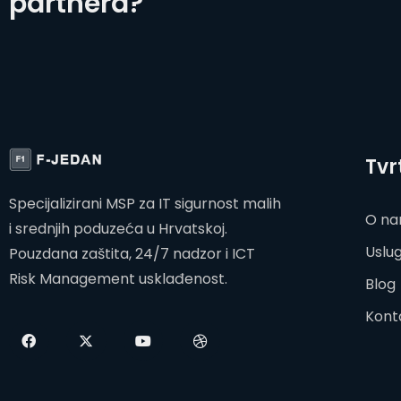
partnera?
Tvr
Specijalizirani MSP za IT sigurnost malih
O n
i srednjih poduzeća u Hrvatskoj.
Uslu
Pouzdana zaštita, 24/7 nadzor i ICT
Risk Management usklađenost.
Blog
Kont