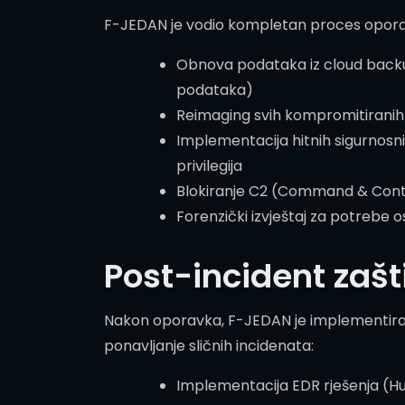
F-JEDAN je vodio kompletan proces oporavk
Obnova podataka iz cloud backup 
podataka)
Reimaging svih kompromitiranih 
Implementacija hitnih sigurnosn
privilegija
Blokiranje C2 (Command & Contr
Forenzički izvještaj za potrebe o
Post-incident zašt
Nakon oporavka, F-JEDAN je implementirao
ponavljanje sličnih incidenata:
Implementacija EDR rješenja (H