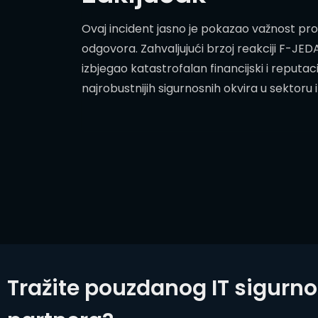
Ovaj incident jasno je pokazao važnost pro
odgovora. Zahvaljujući brzoj reakciji F-JE
izbjegao katastrofalan financijski i reputac
najrobustnijih sigurnosnih okvira u sektoru 
Tražite pouzdanog IT sigurn