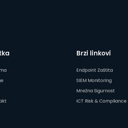
tka
Brzi linkovi
ama
Endpoint Zaštita
ge
SIEM Monitoring
Mrežna Sigurnost
akt
ICT Risk & Compliance