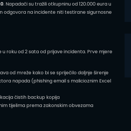
.0
. Napadači su tražili otkupninu od 120.000 eura u
n odgovora na incidente niti testirane sigurnosne
 u roku od 2 sata od prijave incidenta. Prve mjere
ava od mreže kako bi se spriječilo daljnje širenje
ektora napada (phishing email s malicioznim Excel
kacija čistih backup kopija
žnim tijelima prema zakonskim obvezama