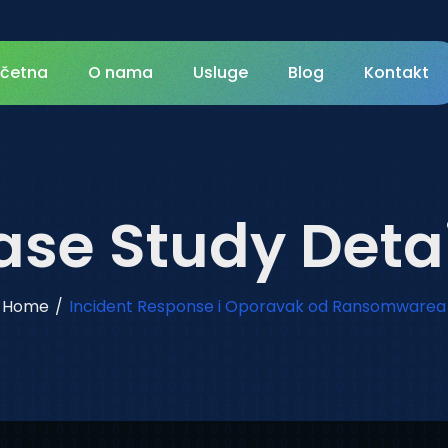
četna
O nama
Usluge
Blog
Kontakt
ase Study Detai
Home
/
Incident Response i Oporavak od Ransomwarea