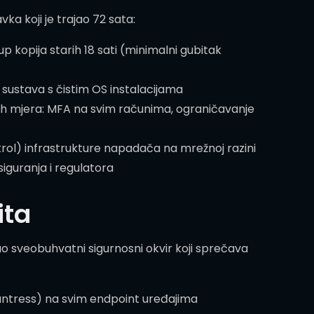
a koji je trajao 72 sata:
kopija starih 18 sati (minimalni gubitak
sustava s čistim OS instalacijama
ih mjera: MFA na svim računima, ograničavanje
ol) infrastrukture napadača na mrežnoj razini
siguranja i regulatora
ita
 sveobuhvatni sigurnosni okvir koji sprečava
untress) na svim endpoint uređajima