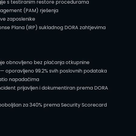
ije s testiranim restore procedurama
nagement (PAM) rješenja
sve zaposlenike
onse Plana (IRP) sukladnog DORA zahtjevima
je obnovljeno bez plaćanja otkupnine
— oporavljeno 99.2% svih poslovnih podataka
latio napadačima
ncident prijavljen i dokumentiran prema DORA
s poboljšan za 340% prema Security Scorecard