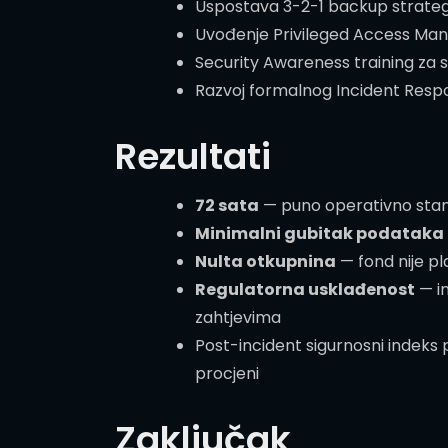
Uspostava 3-2-1 backup strateg
Uvođenje Privileged Access Ma
Security Awareness training za 
Razvoj formalnog Incident Resp
Rezultati
72 sata
— puno operativno stan
Minimalni gubitak podataka
Nulta otkupnina
— fond nije p
Regulatorna usklađenost
— i
zahtjevima
Post-incident sigurnosni indek
procjeni
Zaključak