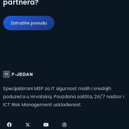
partnera?
Zatražite ponudu
Zatražite ponudu
Specijalizirani MSP za IT sigurnost malih i srednjih
poduzeća u Hrvatskoj. Pouzdana zaštita, 24/7 nadzor i
ICT Risk Management usklađenost.